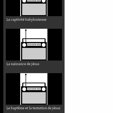
La captivité babylonienne
La naissance de Jésus
Le baptême et la tentation de Jésus