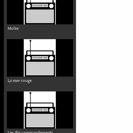
Moïse
La mer rouge
Les dix commandements