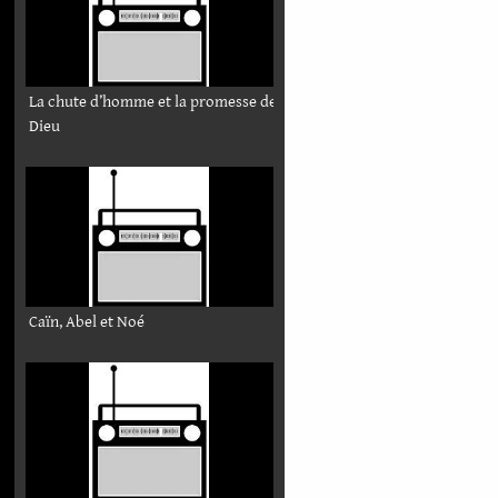
La chute d’homme et la promesse de
Dieu
Caïn, Abel et Noé