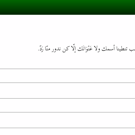
طينا أسمك ولا عَنْوَانَك إلّا كن ندور منّا رَدّ.