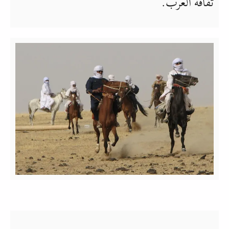
ثَقَافة العَرب.