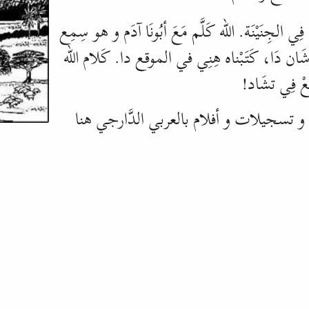
فِي الجِنَيْنَة
. اللّه كَلَّم مَعَ أبُونَا آدَم و هو سِمِع
ي شَان دَا، كَتَبْناه هِنِي في الموقع دا. كَلام اللّه
َعْ فِي تشَاد!
و تسجيلات و أفلام بالعربي الدَّارجي هنا