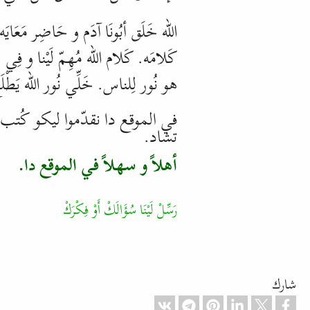
اللّه خَلَق أبُونَا آدَم و حَاضِر مَعَايَه 
كَلامَه. كَلام اللّه مُهِمّ لَيْنا و فِ
هو نُور لِلناس. خَلِّي نُور اللّه يَطْل
في الموقع دا نقدّموا ليكو كُتب 
تشاد.
أهلاً و سهلاً في الموقع دا.
رَسِّلْ لَيْنَا سُؤَالَكْ أَوْ فِكْرَكْ
شارك