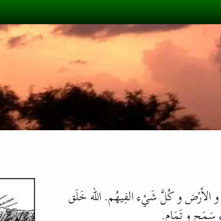
 و الأرْض و كُلَّ شَيْء الفِيهُم. اللّه خَلَق
ء سَمَح و تَمَام.